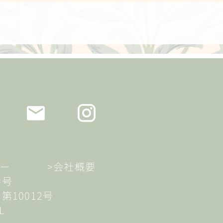
ー
>会社概要
番号
き第10012号
L